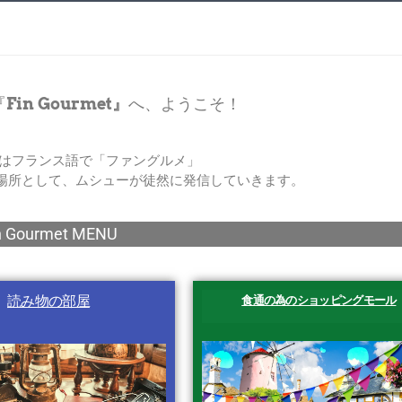
『
Fin Gourmet』
へ、ようこそ！
met」はフランス語で「ファングルメ」
場所として、ムシューが徒然に発信していきます。
n Gourmet MENU
読み物の部屋
食通の為のショッピングモール