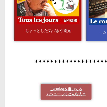
ちょっとした気づきや発見
ム
このBlogを書いてる
ムシューってどんな人？