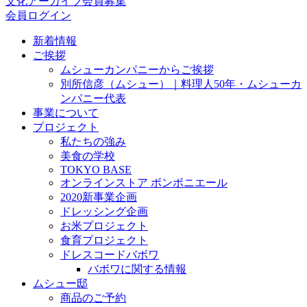
文化アーカイブ会員募集
会員ログイン
新着情報
ご挨拶
ムシューカンパニーからご挨拶
別所信彦（ムシュー）｜料理人50年・ムシューカ
ンパニー代表
事業について
プロジェクト
私たちの強み
美食の学校
TOKYO BASE
オンラインストア ボンボニエール
2020新事業企画
ドレッシング企画
お米プロジェクト
食育プロジェクト
ドレスコードバボワ
バボワに関する情報
ムシュー邸
商品のご予約