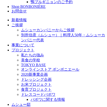
鴨ブルギニョンのご予約
Shop BONBONIÈRE
お問合せ
新着情報
ご挨拶
ムシューカンパニーからご挨拶
別所信彦（ムシュー）｜料理人50年・ムシューカ
ンパニー代表
事業について
プロジェクト
私たちの強み
美食の学校
TOKYO BASE
オンラインストア ボンボニエール
2020新事業企画
ドレッシング企画
お米プロジェクト
食育プロジェクト
ドレスコードバボワ
バボワに関する情報
ムシュー邸