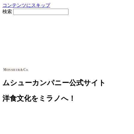
コンテンツにスキップ
検索
M
C
&
ONSIEUR
O.
ムシューカンパニー公式サイト
洋食文化をミラノへ！