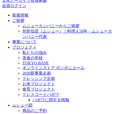
文化アーカイブ会員募集
会員ログイン
新着情報
ご挨拶
ムシューカンパニーからご挨拶
別所信彦（ムシュー）｜料理人50年・ムシューカ
ンパニー代表
事業について
プロジェクト
私たちの強み
美食の学校
TOKYO BASE
オンラインストア ボンボニエール
2020新事業企画
ドレッシング企画
お米プロジェクト
食育プロジェクト
ドレスコードバボワ
バボワに関する情報
ムシュー邸
商品のご予約