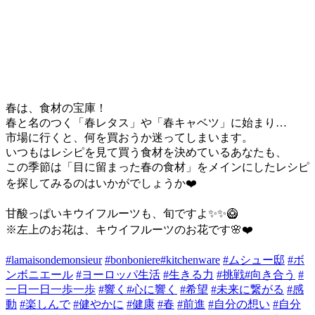
春は、食材の宝庫！
春と名のつく「春レタス」や「春キャベツ」に始まり…
市場に行くと、何を買おうか迷ってしまいます。
いつもはレシピを見て買う食材を決めているあなたも、
この季節は「目に留まった春の食材」をメインにしたレシピ
を探してみるのはいかがでしょうか❤️
甘酸っぱいキウイフルーツも、旬ですよ✨✨🥝
※左上のお花は、キウイフルーツのお花です🌸❤️
#lamaisondemonsieur
#bonboniere
#kitchenware
#ムシュー邸
#ボ
ンボニエール
#ヨーロッパ生活
#生きる力
#挑戦
#向き合う
#
一日一日一歩一歩
#響く
#心に響く
#希望
#未来に繋がる
#感
動
#楽しんで
#健やかに
#健康
#春
#前進
#自分の想い
#自分