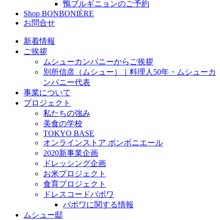
鴨ブルギニョンのご予約
Shop BONBONIÈRE
お問合せ
新着情報
ご挨拶
ムシューカンパニーからご挨拶
別所信彦（ムシュー）｜料理人50年・ムシューカ
ンパニー代表
事業について
プロジェクト
私たちの強み
美食の学校
TOKYO BASE
オンラインストア ボンボニエール
2020新事業企画
ドレッシング企画
お米プロジェクト
食育プロジェクト
ドレスコードバボワ
バボワに関する情報
ムシュー邸