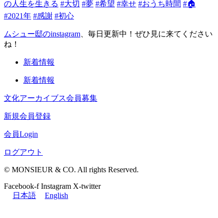
の人生を生きる
#大切
#夢
#希望
#幸せ
#おうち時間
#🏠
#2021年
#感謝
#初心
ムシュー邸のinstagram
、毎日更新中！ぜひ見に来てください
ね！
新着情報
新着情報
文化アーカイブス会員募集
新規会員登録
会員Login
ログアウト
© MONSIEUR & CO. All rights Reserved.
Facebook-f
Instagram
X-twitter
日本語
English