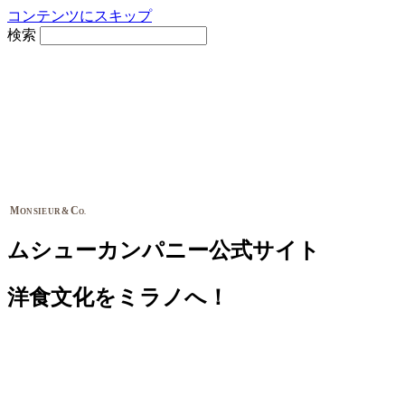
コンテンツにスキップ
検索
M
C
&
ONSIEUR
O.
ムシューカンパニー公式サイト
洋食文化をミラノへ！