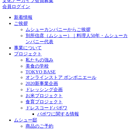
文化アーカイブ会員募集
会員ログイン
新着情報
ご挨拶
ムシューカンパニーからご挨拶
別所信彦（ムシュー）｜料理人50年・ムシューカ
ンパニー代表
事業について
プロジェクト
私たちの強み
美食の学校
TOKYO BASE
オンラインストア ボンボニエール
2020新事業企画
ドレッシング企画
お米プロジェクト
食育プロジェクト
ドレスコードバボワ
バボワに関する情報
ムシュー邸
商品のご予約