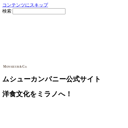
コンテンツにスキップ
検索
M
C
&
ONSIEUR
O.
ムシューカンパニー公式サイト
洋食文化をミラノへ！