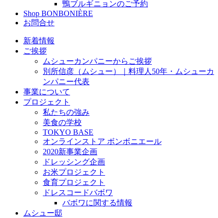
鴨ブルギニョンのご予約
Shop BONBONIÈRE
お問合せ
新着情報
ご挨拶
ムシューカンパニーからご挨拶
別所信彦（ムシュー）｜料理人50年・ムシューカ
ンパニー代表
事業について
プロジェクト
私たちの強み
美食の学校
TOKYO BASE
オンラインストア ボンボニエール
2020新事業企画
ドレッシング企画
お米プロジェクト
食育プロジェクト
ドレスコードバボワ
バボワに関する情報
ムシュー邸