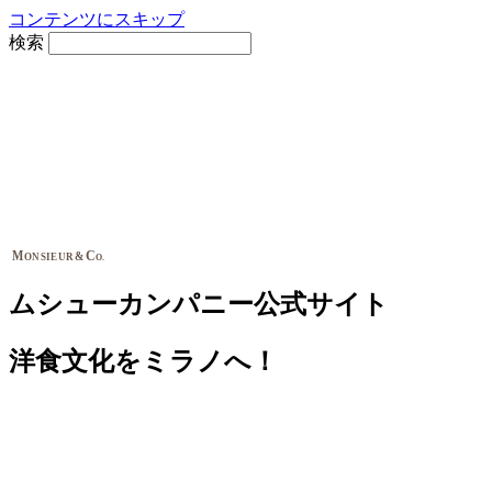
コンテンツにスキップ
検索
M
C
&
ONSIEUR
O.
ムシューカンパニー公式サイト
洋食文化をミラノへ！