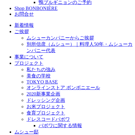
鴨ブルギニョンのご予約
Shop BONBONIÈRE
お問合せ
新着情報
ご挨拶
ムシューカンパニーからご挨拶
別所信彦（ムシュー）｜料理人50年・ムシューカ
ンパニー代表
事業について
プロジェクト
私たちの強み
美食の学校
TOKYO BASE
オンラインストア ボンボニエール
2020新事業企画
ドレッシング企画
お米プロジェクト
食育プロジェクト
ドレスコードバボワ
バボワに関する情報
ムシュー邸