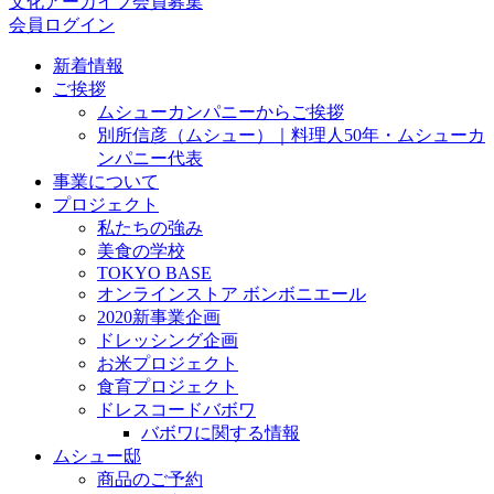
文化アーカイブ会員募集
会員ログイン
新着情報
ご挨拶
ムシューカンパニーからご挨拶
別所信彦（ムシュー）｜料理人50年・ムシューカ
ンパニー代表
事業について
プロジェクト
私たちの強み
美食の学校
TOKYO BASE
オンラインストア ボンボニエール
2020新事業企画
ドレッシング企画
お米プロジェクト
食育プロジェクト
ドレスコードバボワ
バボワに関する情報
ムシュー邸
商品のご予約