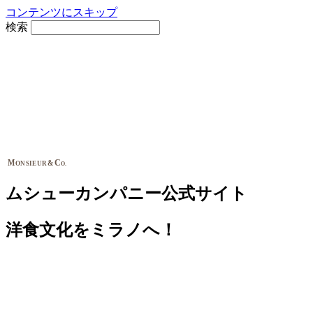
コンテンツにスキップ
検索
M
C
&
ONSIEUR
O.
ムシューカンパニー公式サイト
洋食文化をミラノへ！