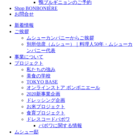
鴨ブルギニョンのご予約
Shop BONBONIÈRE
お問合せ
新着情報
ご挨拶
ムシューカンパニーからご挨拶
別所信彦（ムシュー）｜料理人50年・ムシューカ
ンパニー代表
事業について
プロジェクト
私たちの強み
美食の学校
TOKYO BASE
オンラインストア ボンボニエール
2020新事業企画
ドレッシング企画
お米プロジェクト
食育プロジェクト
ドレスコードバボワ
バボワに関する情報
ムシュー邸