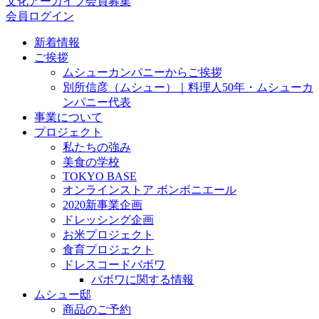
文化アーカイブ会員募集
会員ログイン
新着情報
ご挨拶
ムシューカンパニーからご挨拶
別所信彦（ムシュー）｜料理人50年・ムシューカ
ンパニー代表
事業について
プロジェクト
私たちの強み
美食の学校
TOKYO BASE
オンラインストア ボンボニエール
2020新事業企画
ドレッシング企画
お米プロジェクト
食育プロジェクト
ドレスコードバボワ
バボワに関する情報
ムシュー邸
商品のご予約