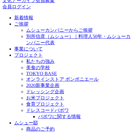
文化アーカイブ会員募集
会員ログイン
新着情報
ご挨拶
ムシューカンパニーからご挨拶
別所信彦（ムシュー）｜料理人50年・ムシューカ
ンパニー代表
事業について
プロジェクト
私たちの強み
美食の学校
TOKYO BASE
オンラインストア ボンボニエール
2020新事業企画
ドレッシング企画
お米プロジェクト
食育プロジェクト
ドレスコードバボワ
バボワに関する情報
ムシュー邸
商品のご予約