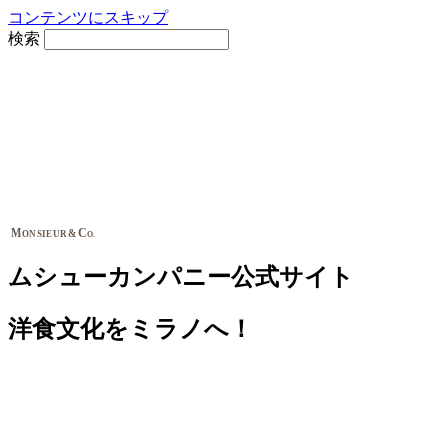
コンテンツにスキップ
検索
M
C
&
ONSIEUR
O.
ムシューカンパニー公式サイト
洋食文化をミラノへ！