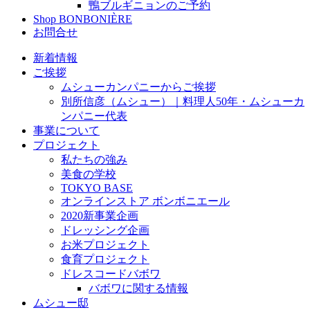
鴨ブルギニョンのご予約
Shop BONBONIÈRE
お問合せ
新着情報
ご挨拶
ムシューカンパニーからご挨拶
別所信彦（ムシュー）｜料理人50年・ムシューカ
ンパニー代表
事業について
プロジェクト
私たちの強み
美食の学校
TOKYO BASE
オンラインストア ボンボニエール
2020新事業企画
ドレッシング企画
お米プロジェクト
食育プロジェクト
ドレスコードバボワ
バボワに関する情報
ムシュー邸