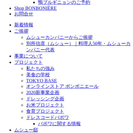
鴨ブルギニョンのご予約
Shop BONBONIÈRE
お問合せ
新着情報
ご挨拶
ムシューカンパニーからご挨拶
別所信彦（ムシュー）｜料理人50年・ムシューカ
ンパニー代表
事業について
プロジェクト
私たちの強み
美食の学校
TOKYO BASE
オンラインストア ボンボニエール
2020新事業企画
ドレッシング企画
お米プロジェクト
食育プロジェクト
ドレスコードバボワ
バボワに関する情報
ムシュー邸