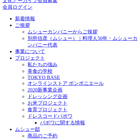
文化アーカイブ会員募集
会員ログイン
新着情報
ご挨拶
ムシューカンパニーからご挨拶
別所信彦（ムシュー）｜料理人50年・ムシューカ
ンパニー代表
事業について
プロジェクト
私たちの強み
美食の学校
TOKYO BASE
オンラインストア ボンボニエール
2020新事業企画
ドレッシング企画
お米プロジェクト
食育プロジェクト
ドレスコードバボワ
バボワに関する情報
ムシュー邸
商品のご予約