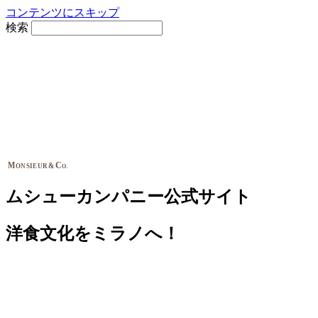
コンテンツにスキップ
検索
M
C
&
ONSIEUR
O.
ムシューカンパニー公式サイト
洋食文化をミラノへ！