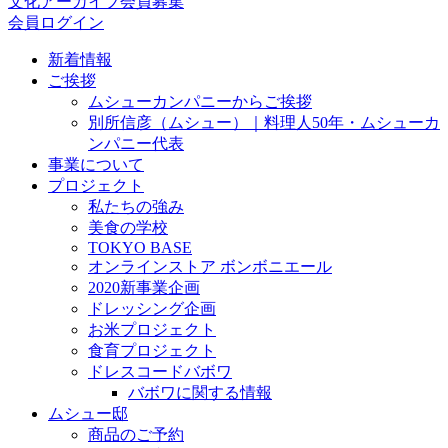
文化アーカイブ会員募集
会員ログイン
新着情報
ご挨拶
ムシューカンパニーからご挨拶
別所信彦（ムシュー）｜料理人50年・ムシューカ
ンパニー代表
事業について
プロジェクト
私たちの強み
美食の学校
TOKYO BASE
オンラインストア ボンボニエール
2020新事業企画
ドレッシング企画
お米プロジェクト
食育プロジェクト
ドレスコードバボワ
バボワに関する情報
ムシュー邸
商品のご予約