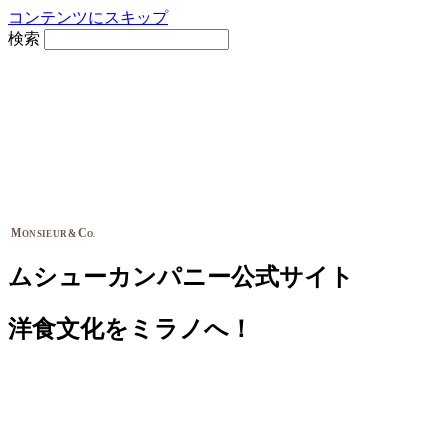
コンテンツにスキップ
検索
M
C
&
ONSIEUR
O.
ムシューカンパニー公式サイト
洋食文化をミラノへ！