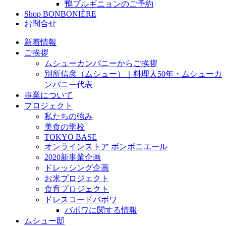
鴨ブルギニョンのご予約
Shop BONBONIÈRE
お問合せ
新着情報
ご挨拶
ムシューカンパニーからご挨拶
別所信彦（ムシュー）｜料理人50年・ムシューカ
ンパニー代表
事業について
プロジェクト
私たちの強み
美食の学校
TOKYO BASE
オンラインストア ボンボニエール
2020新事業企画
ドレッシング企画
お米プロジェクト
食育プロジェクト
ドレスコードバボワ
バボワに関する情報
ムシュー邸