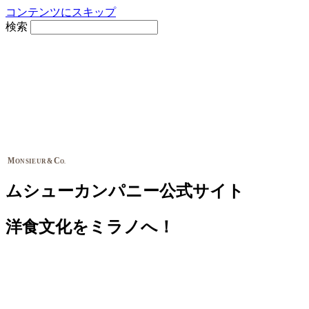
コンテンツにスキップ
検索
M
C
&
ONSIEUR
O.
ムシューカンパニー公式サイト
洋食文化をミラノへ！