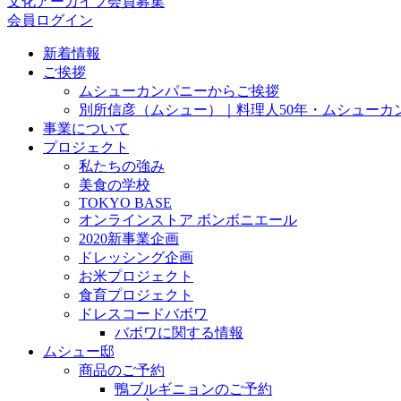
文化アーカイブ会員募集
会員ログイン
新着情報
ご挨拶
ムシューカンパニーからご挨拶
別所信彦（ムシュー）｜料理人50年・ムシューカ
事業について
プロジェクト
私たちの強み
美食の学校
TOKYO BASE
オンラインストア ボンボニエール
2020新事業企画
ドレッシング企画
お米プロジェクト
食育プロジェクト
ドレスコードバボワ
バボワに関する情報
ムシュー邸
商品のご予約
鴨ブルギニョンのご予約