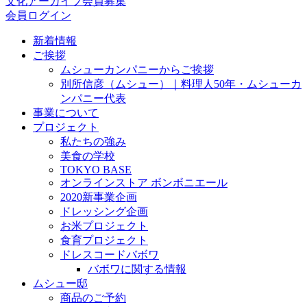
文化アーカイブ会員募集
会員ログイン
新着情報
ご挨拶
ムシューカンパニーからご挨拶
別所信彦（ムシュー）｜料理人50年・ムシューカ
ンパニー代表
事業について
プロジェクト
私たちの強み
美食の学校
TOKYO BASE
オンラインストア ボンボニエール
2020新事業企画
ドレッシング企画
お米プロジェクト
食育プロジェクト
ドレスコードバボワ
バボワに関する情報
ムシュー邸
商品のご予約