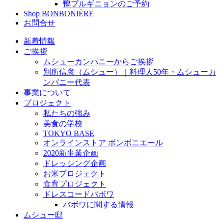
鴨ブルギニョンのご予約
Shop BONBONIÈRE
お問合せ
新着情報
ご挨拶
ムシューカンパニーからご挨拶
別所信彦（ムシュー）｜料理人50年・ムシューカ
ンパニー代表
事業について
プロジェクト
私たちの強み
美食の学校
TOKYO BASE
オンラインストア ボンボニエール
2020新事業企画
ドレッシング企画
お米プロジェクト
食育プロジェクト
ドレスコードバボワ
バボワに関する情報
ムシュー邸