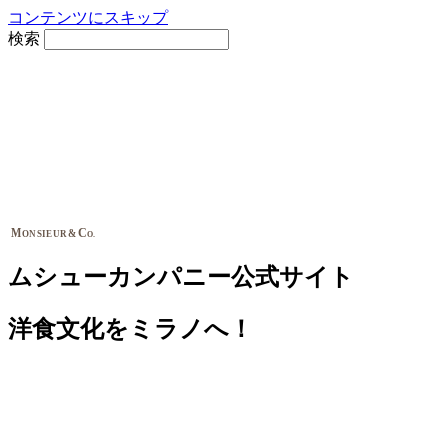
コンテンツにスキップ
検索
M
C
&
ONSIEUR
O.
ムシューカンパニー公式サイト
洋食文化をミラノへ！