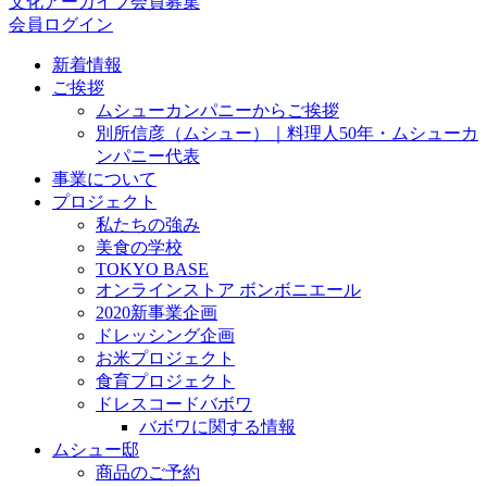
文化アーカイブ会員募集
会員ログイン
新着情報
ご挨拶
ムシューカンパニーからご挨拶
別所信彦（ムシュー）｜料理人50年・ムシューカ
ンパニー代表
事業について
プロジェクト
私たちの強み
美食の学校
TOKYO BASE
オンラインストア ボンボニエール
2020新事業企画
ドレッシング企画
お米プロジェクト
食育プロジェクト
ドレスコードバボワ
バボワに関する情報
ムシュー邸
商品のご予約