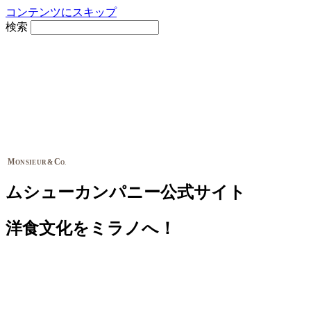
コンテンツにスキップ
検索
M
C
&
ONSIEUR
O.
ムシューカンパニー公式サイト
洋食文化をミラノへ！