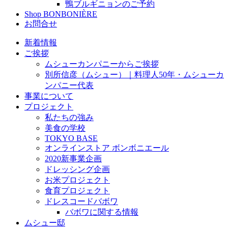
鴨ブルギニョンのご予約
Shop BONBONIÈRE
お問合せ
新着情報
ご挨拶
ムシューカンパニーからご挨拶
別所信彦（ムシュー）｜料理人50年・ムシューカ
ンパニー代表
事業について
プロジェクト
私たちの強み
美食の学校
TOKYO BASE
オンラインストア ボンボニエール
2020新事業企画
ドレッシング企画
お米プロジェクト
食育プロジェクト
ドレスコードバボワ
バボワに関する情報
ムシュー邸