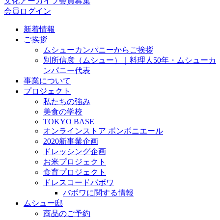
文化アーカイブ会員募集
会員ログイン
新着情報
ご挨拶
ムシューカンパニーからご挨拶
別所信彦（ムシュー）｜料理人50年・ムシューカ
ンパニー代表
事業について
プロジェクト
私たちの強み
美食の学校
TOKYO BASE
オンラインストア ボンボニエール
2020新事業企画
ドレッシング企画
お米プロジェクト
食育プロジェクト
ドレスコードバボワ
バボワに関する情報
ムシュー邸
商品のご予約