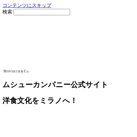
コンテンツにスキップ
検索
M
C
&
ONSIEUR
O.
ムシューカンパニー公式サイト
洋食文化をミラノへ！