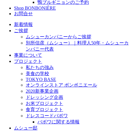
鴨ブルギニョンのご予約
Shop BONBONIÈRE
お問合せ
新着情報
ご挨拶
ムシューカンパニーからご挨拶
別所信彦（ムシュー）｜料理人50年・ムシューカ
ンパニー代表
事業について
プロジェクト
私たちの強み
美食の学校
TOKYO BASE
オンラインストア ボンボニエール
2020新事業企画
ドレッシング企画
お米プロジェクト
食育プロジェクト
ドレスコードバボワ
バボワに関する情報
ムシュー邸