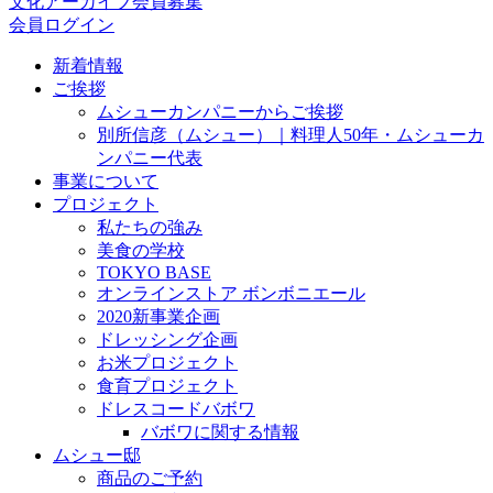
文化アーカイブ会員募集
会員ログイン
新着情報
ご挨拶
ムシューカンパニーからご挨拶
別所信彦（ムシュー）｜料理人50年・ムシューカ
ンパニー代表
事業について
プロジェクト
私たちの強み
美食の学校
TOKYO BASE
オンラインストア ボンボニエール
2020新事業企画
ドレッシング企画
お米プロジェクト
食育プロジェクト
ドレスコードバボワ
バボワに関する情報
ムシュー邸
商品のご予約