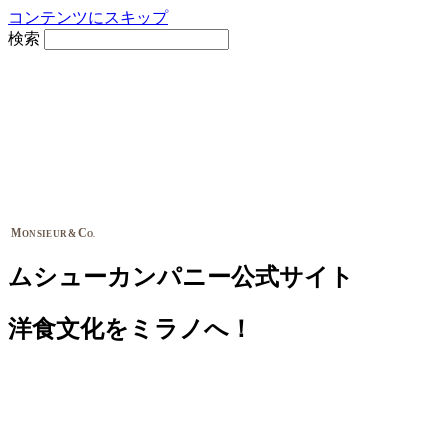
コンテンツにスキップ
検索
M
C
&
ONSIEUR
O.
ムシューカンパニー公式サイト
洋食文化をミラノへ！