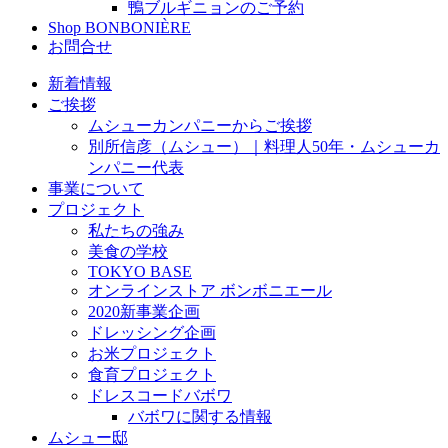
鴨ブルギニョンのご予約
Shop BONBONIÈRE
お問合せ
新着情報
ご挨拶
ムシューカンパニーからご挨拶
別所信彦（ムシュー）｜料理人50年・ムシューカ
ンパニー代表
事業について
プロジェクト
私たちの強み
美食の学校
TOKYO BASE
オンラインストア ボンボニエール
2020新事業企画
ドレッシング企画
お米プロジェクト
食育プロジェクト
ドレスコードバボワ
バボワに関する情報
ムシュー邸