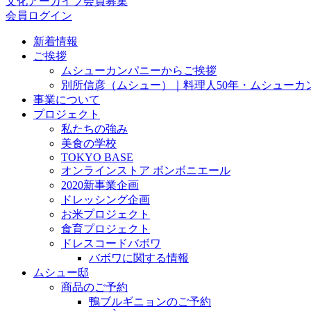
文化アーカイブ会員募集
会員ログイン
新着情報
ご挨拶
ムシューカンパニーからご挨拶
別所信彦（ムシュー）｜料理人50年・ムシューカ
事業について
プロジェクト
私たちの強み
美食の学校
TOKYO BASE
オンラインストア ボンボニエール
2020新事業企画
ドレッシング企画
お米プロジェクト
食育プロジェクト
ドレスコードバボワ
バボワに関する情報
ムシュー邸
商品のご予約
鴨ブルギニョンのご予約