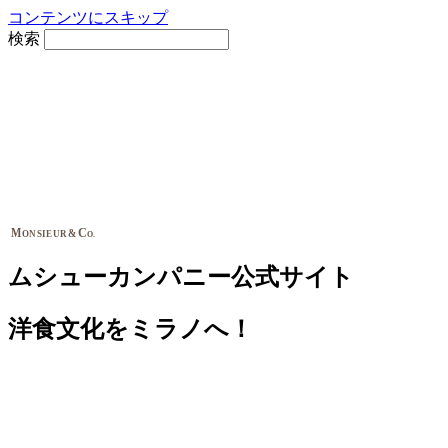
コンテンツにスキップ
検索
M
C
&
ONSIEUR
O.
ムシューカンパニー公式サイト
洋食文化をミラノへ！