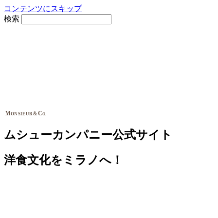
コンテンツにスキップ
検索
M
C
&
ONSIEUR
O.
ムシューカンパニー公式サイト
洋食文化をミラノへ！