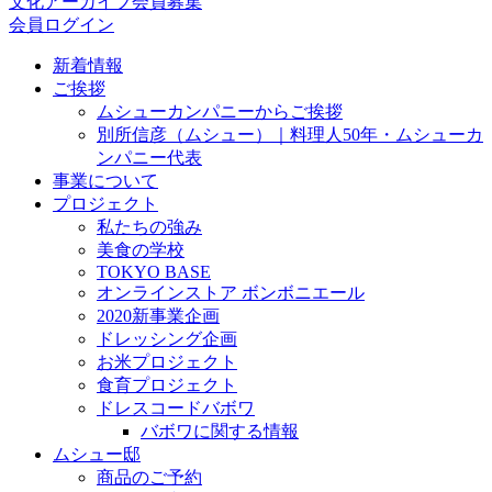
文化アーカイブ会員募集
会員ログイン
新着情報
ご挨拶
ムシューカンパニーからご挨拶
別所信彦（ムシュー）｜料理人50年・ムシューカ
ンパニー代表
事業について
プロジェクト
私たちの強み
美食の学校
TOKYO BASE
オンラインストア ボンボニエール
2020新事業企画
ドレッシング企画
お米プロジェクト
食育プロジェクト
ドレスコードバボワ
バボワに関する情報
ムシュー邸
商品のご予約