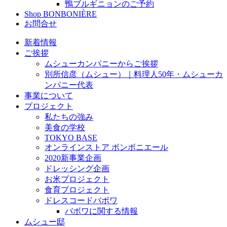
鴨ブルギニョンのご予約
Shop BONBONIÈRE
お問合せ
新着情報
ご挨拶
ムシューカンパニーからご挨拶
別所信彦（ムシュー）｜料理人50年・ムシューカ
ンパニー代表
事業について
プロジェクト
私たちの強み
美食の学校
TOKYO BASE
オンラインストア ボンボニエール
2020新事業企画
ドレッシング企画
お米プロジェクト
食育プロジェクト
ドレスコードバボワ
バボワに関する情報
ムシュー邸