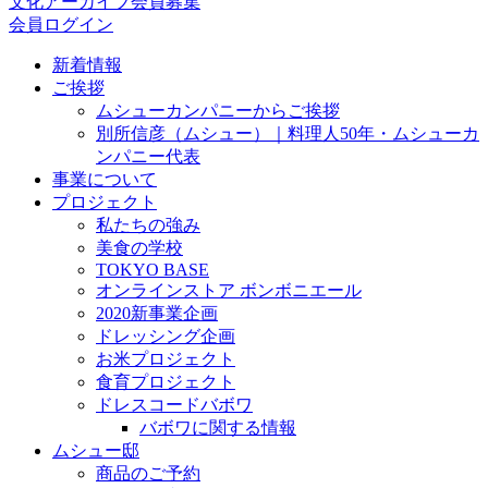
文化アーカイブ会員募集
会員ログイン
新着情報
ご挨拶
ムシューカンパニーからご挨拶
別所信彦（ムシュー）｜料理人50年・ムシューカ
ンパニー代表
事業について
プロジェクト
私たちの強み
美食の学校
TOKYO BASE
オンラインストア ボンボニエール
2020新事業企画
ドレッシング企画
お米プロジェクト
食育プロジェクト
ドレスコードバボワ
バボワに関する情報
ムシュー邸
商品のご予約