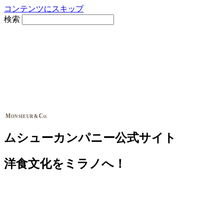
コンテンツにスキップ
検索
M
C
&
ONSIEUR
O.
ムシューカンパニー公式サイト
洋食文化をミラノへ！