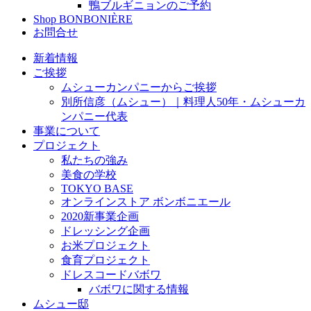
鴨ブルギニョンのご予約
Shop BONBONIÈRE
お問合せ
新着情報
ご挨拶
ムシューカンパニーからご挨拶
別所信彦（ムシュー）｜料理人50年・ムシューカ
ンパニー代表
事業について
プロジェクト
私たちの強み
美食の学校
TOKYO BASE
オンラインストア ボンボニエール
2020新事業企画
ドレッシング企画
お米プロジェクト
食育プロジェクト
ドレスコードバボワ
バボワに関する情報
ムシュー邸