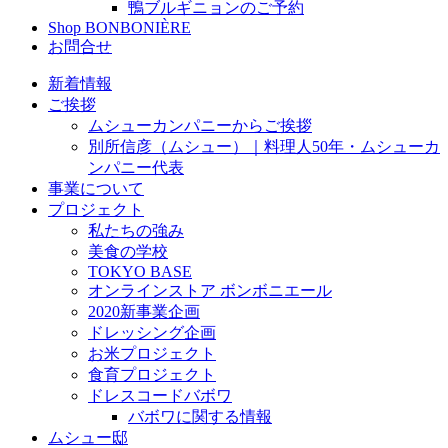
鴨ブルギニョンのご予約
Shop BONBONIÈRE
お問合せ
新着情報
ご挨拶
ムシューカンパニーからご挨拶
別所信彦（ムシュー）｜料理人50年・ムシューカ
ンパニー代表
事業について
プロジェクト
私たちの強み
美食の学校
TOKYO BASE
オンラインストア ボンボニエール
2020新事業企画
ドレッシング企画
お米プロジェクト
食育プロジェクト
ドレスコードバボワ
バボワに関する情報
ムシュー邸