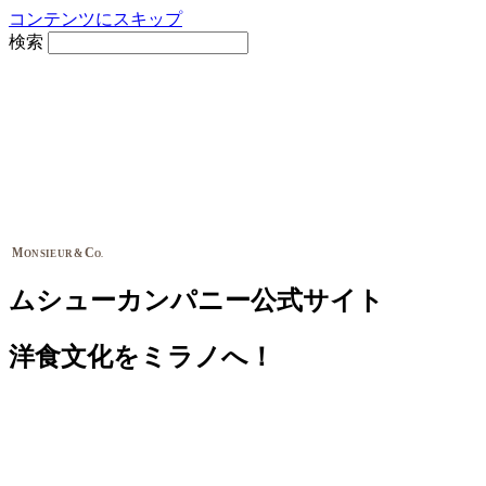
コンテンツにスキップ
検索
M
C
&
ONSIEUR
O.
ムシューカンパニー公式サイト
洋食文化をミラノへ！