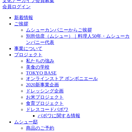
文化アーカイブ会員募集
会員ログイン
新着情報
ご挨拶
ムシューカンパニーからご挨拶
別所信彦（ムシュー）｜料理人50年・ムシューカ
ンパニー代表
事業について
プロジェクト
私たちの強み
美食の学校
TOKYO BASE
オンラインストア ボンボニエール
2020新事業企画
ドレッシング企画
お米プロジェクト
食育プロジェクト
ドレスコードバボワ
バボワに関する情報
ムシュー邸
商品のご予約