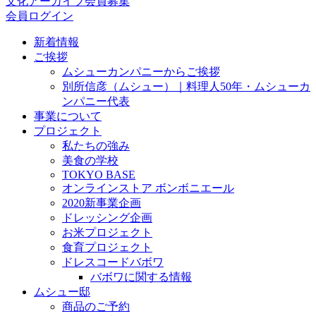
文化アーカイブ会員募集
会員ログイン
新着情報
ご挨拶
ムシューカンパニーからご挨拶
別所信彦（ムシュー）｜料理人50年・ムシューカ
ンパニー代表
事業について
プロジェクト
私たちの強み
美食の学校
TOKYO BASE
オンラインストア ボンボニエール
2020新事業企画
ドレッシング企画
お米プロジェクト
食育プロジェクト
ドレスコードバボワ
バボワに関する情報
ムシュー邸
商品のご予約