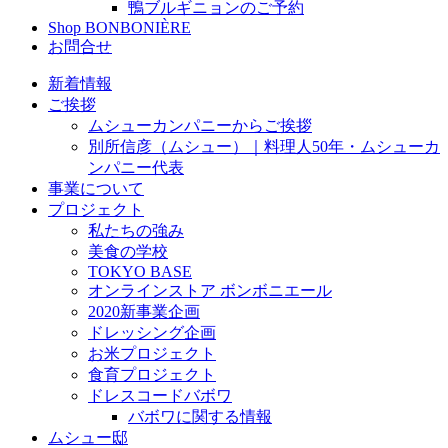
鴨ブルギニョンのご予約
Shop BONBONIÈRE
お問合せ
新着情報
ご挨拶
ムシューカンパニーからご挨拶
別所信彦（ムシュー）｜料理人50年・ムシューカ
ンパニー代表
事業について
プロジェクト
私たちの強み
美食の学校
TOKYO BASE
オンラインストア ボンボニエール
2020新事業企画
ドレッシング企画
お米プロジェクト
食育プロジェクト
ドレスコードバボワ
バボワに関する情報
ムシュー邸