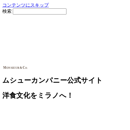
コンテンツにスキップ
検索
M
C
&
ONSIEUR
O.
ムシューカンパニー公式サイト
洋食文化をミラノへ！