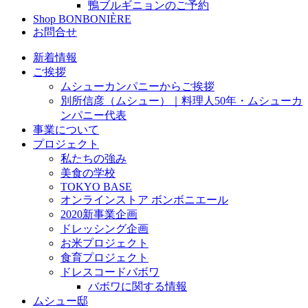
鴨ブルギニョンのご予約
Shop BONBONIÈRE
お問合せ
新着情報
ご挨拶
ムシューカンパニーからご挨拶
別所信彦（ムシュー）｜料理人50年・ムシューカ
ンパニー代表
事業について
プロジェクト
私たちの強み
美食の学校
TOKYO BASE
オンラインストア ボンボニエール
2020新事業企画
ドレッシング企画
お米プロジェクト
食育プロジェクト
ドレスコードバボワ
バボワに関する情報
ムシュー邸