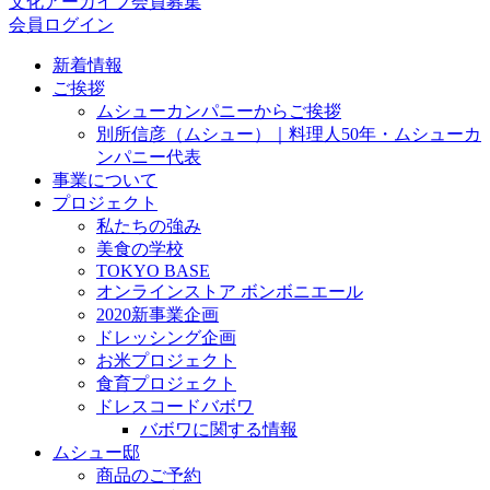
文化アーカイブ会員募集
会員ログイン
新着情報
ご挨拶
ムシューカンパニーからご挨拶
別所信彦（ムシュー）｜料理人50年・ムシューカ
ンパニー代表
事業について
プロジェクト
私たちの強み
美食の学校
TOKYO BASE
オンラインストア ボンボニエール
2020新事業企画
ドレッシング企画
お米プロジェクト
食育プロジェクト
ドレスコードバボワ
バボワに関する情報
ムシュー邸
商品のご予約