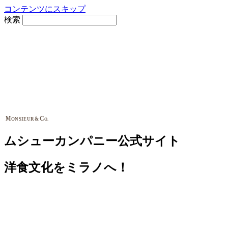
コンテンツにスキップ
検索
M
C
&
ONSIEUR
O.
ムシューカンパニー公式サイト
洋食文化をミラノへ！