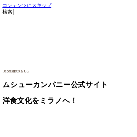
コンテンツにスキップ
検索
M
C
&
ONSIEUR
O.
ムシューカンパニー公式サイト
洋食文化をミラノへ！