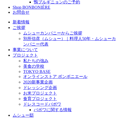
鴨ブルギニョンのご予約
Shop BONBONIÈRE
お問合せ
新着情報
ご挨拶
ムシューカンパニーからご挨拶
別所信彦（ムシュー）｜料理人50年・ムシューカ
ンパニー代表
事業について
プロジェクト
私たちの強み
美食の学校
TOKYO BASE
オンラインストア ボンボニエール
2020新事業企画
ドレッシング企画
お米プロジェクト
食育プロジェクト
ドレスコードバボワ
バボワに関する情報
ムシュー邸