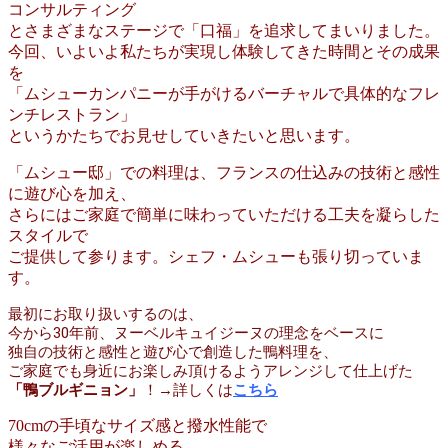
コンサルティング
とさまざまなステージで「口福」を追求してまいりました。
今回、いよいよ私たちが実現し体験してきた時間とその成果
を
「ムシューカンパニーが手がけるバーチャルで具体的なフレ
ンチレストラン」
というかたちでお見せしていきたいと思います。
「ムシュー邸」での料理は、フランスの仕込みの技術と感性
に遊び心を加え、
さらにはご家庭で簡単に味わっていただける工夫を凝らした
スタイルで
ご提供して参ります。シェフ・ムシューも張り切っていま
す。
最初にお取り扱いするのは、
今から30年前、ヌーベルキュイジーヌの理念をベースに
独自の技術と感性と遊び心で創造した鴨料理を、
ご家庭でも身近にお楽しみ頂けるようアレンジして仕上げた
「鴨ブルギニョン」
！→詳しくは
こちら
70cmの手頃なサイズ感と撥水性能で
様々なご活用が楽しめる