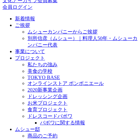
文化アーカイブ会員募集
会員ログイン
新着情報
ご挨拶
ムシューカンパニーからご挨拶
別所信彦（ムシュー）｜料理人50年・ムシューカ
ンパニー代表
事業について
プロジェクト
私たちの強み
美食の学校
TOKYO BASE
オンラインストア ボンボニエール
2020新事業企画
ドレッシング企画
お米プロジェクト
食育プロジェクト
ドレスコードバボワ
バボワに関する情報
ムシュー邸
商品のご予約