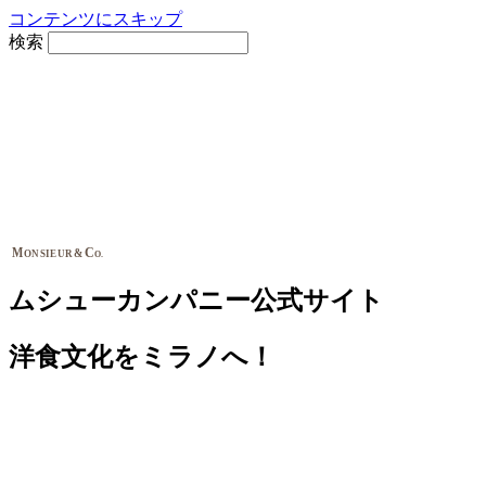
コンテンツにスキップ
検索
M
C
&
ONSIEUR
O.
ムシューカンパニー公式サイト
洋食文化をミラノへ！