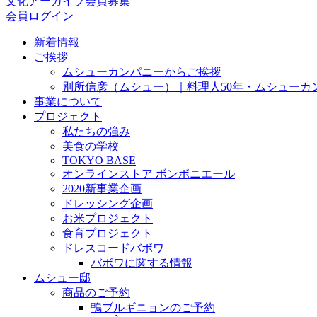
文化アーカイブ会員募集
会員ログイン
新着情報
ご挨拶
ムシューカンパニーからご挨拶
別所信彦（ムシュー）｜料理人50年・ムシューカ
事業について
プロジェクト
私たちの強み
美食の学校
TOKYO BASE
オンラインストア ボンボニエール
2020新事業企画
ドレッシング企画
お米プロジェクト
食育プロジェクト
ドレスコードバボワ
バボワに関する情報
ムシュー邸
商品のご予約
鴨ブルギニョンのご予約