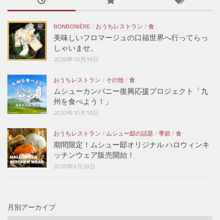
BONBONIÈRE
/
おうちレストラン
/
食
美味しいフロマージュの口福世界へ行ってらっ
しゃいませ。
2020年10月19日
おうちレストラン
/
その他
/
食
ムシューカンパニー復興応援プロジェクト「九
州を食べよう！」
2020年10月18日
おうちレストラン
/
ムシュー邸の話題
/
季節
/
食
期間限定！ムシュー邸オリジナル ハロウィンキ
ッチンウェア販売開始！
2020年9月28日
月別アーカイブ