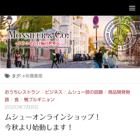
コンテンツへスキップ
タグ:
#有機農業
おうちレストラン
/
ビジネス
/
ムシュー邸の話題
/
商品開発物
語
/
食
/
鴨ブルギニョン
2020年7月8日
ムシューオンラインショップ！
今秋より始動します！